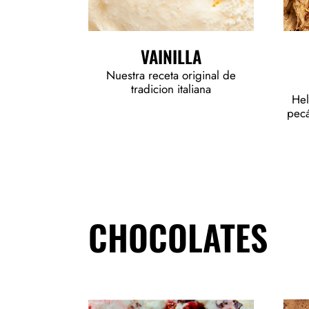
VAINILLA
Nuestra receta original de
tradicion italiana
Hel
pecá
CHOCOLATES