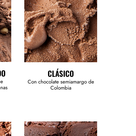
DO
CLÁSICO
de
Con chocolate semiamargo de
anas
Colombia