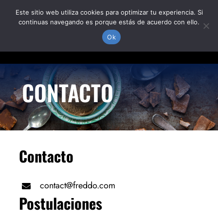
Skip
Este sitio web utiliza cookies para optimizar tu experiencia. Si
to
continuas navegando es porque estás de acuerdo con ello.
content
Togg
Ok
Navi
PRODUCTOS
CONTACTO
DÓNDE ESTAMOS
NOSOTROS
Contacto
contact@freddo.com
Postulaciones