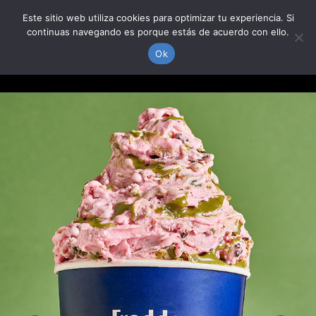
Skip
Este sitio web utiliza cookies para optimizar tu experiencia. Si
to
continuas navegando es porque estás de acuerdo con ello.
content
Togg
Ok
Navi
PRODUCTOS
DÓNDE ESTAMOS
NOSOTROS