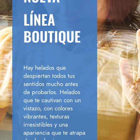
LÍNEA
BOUTIQUE
Hay helados que
despiertan todos tus
sentidos mucho antes
de probarlos. Helados
que te cautivan con un
vistazo, con colores
vibrantes, texturas
irresistibles y una
apariencia que te atrapa