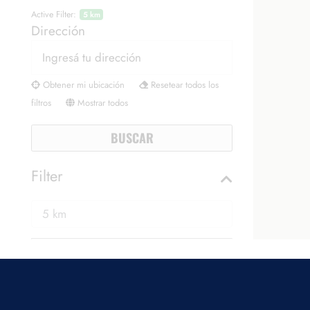
Active Filter:
5 km
Dirección
Obtener mi ubicación
Resetear todos los
filtros
Mostrar todos
BUSCAR
Filter
Radius