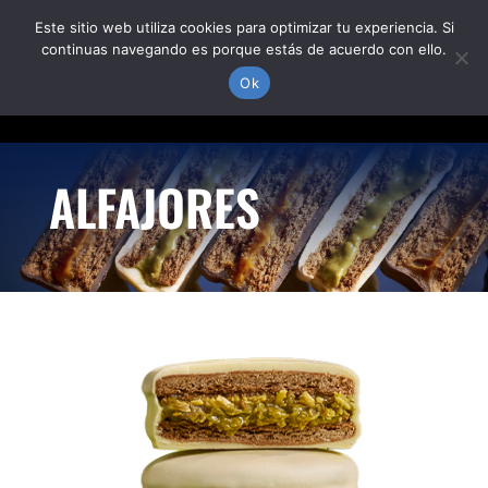
Skip
Este sitio web utiliza cookies para optimizar tu experiencia. Si
to
continuas navegando es porque estás de acuerdo con ello.
content
Togg
Ok
Navi
PRODUCTOS
ALFAJORES
DÓNDE ESTAMOS
NOSOTROS