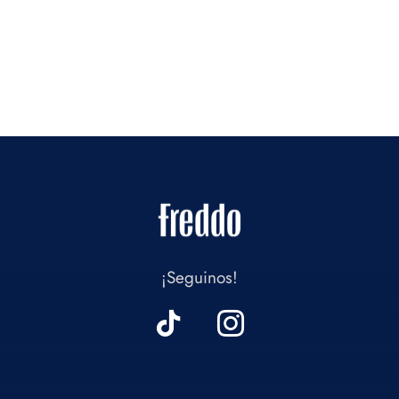
¡Seguinos!