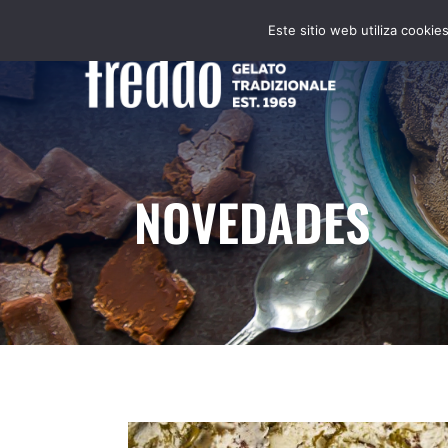
Skip
Este sitio web utiliza cooki
to
content
NOVEDADES