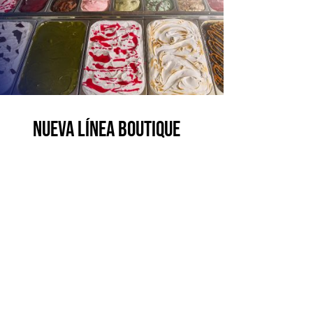
Nueva Línea Boutique
Nueva Línea Boutique