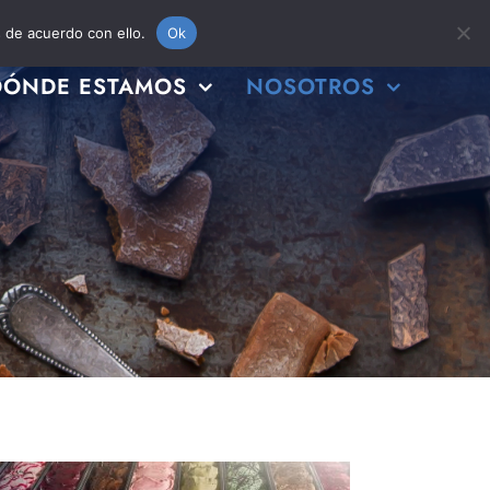
s de acuerdo con ello.
Ok
DÓNDE ESTAMOS
NOSOTROS