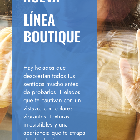
LÍNEA
BOUTIQUE
Hay helados que
despiertan todos tus
sentidos mucho antes
de probarlos. Helados
que te cautivan con un
vistazo, con colores
vibrantes, texturas
irresistibles y una
apariencia que te atrapa