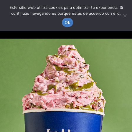
Skip
Este sitio web utiliza cookies para optimizar tu experiencia. Si
to
continuas navegando es porque estás de acuerdo con ello.
content
Togg
Ok
Navi
PRODUCTOS
DÓNDE ESTAMOS
NOSOTROS